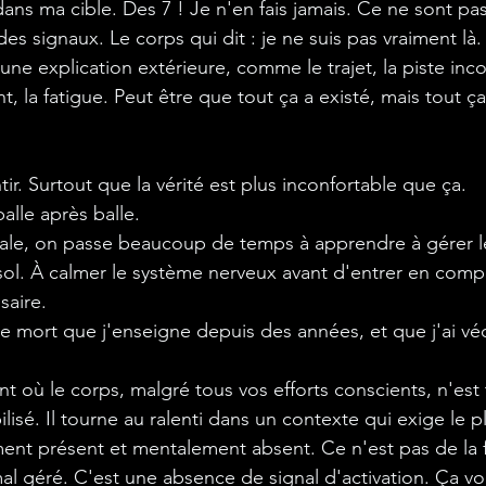
ans ma cible. Des 7 ! Je n'en fais jamais. Ce ne sont pas
es signaux. Le corps qui dit : je ne suis pas vraiment là.
une explication extérieure, comme le trajet, la piste inc
 la fatigue. Peut être que tout ça a existé, mais tout ça
r. Surtout que la vérité est plus inconfortable que ça.
alle après balle.
le, on passe beaucoup de temps à apprendre à gérer le 
sol. À calmer le système nerveux avant d'entrer en compé
saire.
le mort que j'enseigne depuis des années, et que j'ai vé
t où le corps, malgré tous vos efforts conscients, n'est 
sé. Il tourne au ralenti dans un contexte qui exige le p
nt présent et mentalement absent. Ce n'est pas de la f
mal géré. C'est une absence de signal d'activation. Ça vo