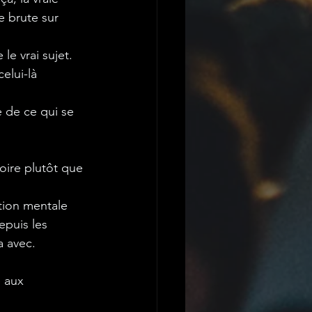
e brute sur 
le vrai sujet. 
elui-là 
te de ce qui se 
toire plutôt que 
tion mentale 
epuis les 
a avec.
 aux 
.