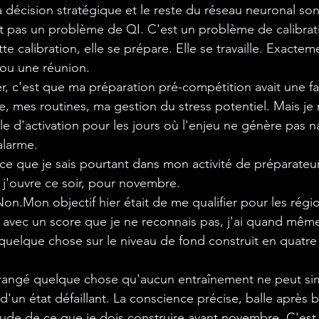
la décision stratégique et le reste du réseau neuronal son
t pas un problème de QI. C'est un problème de calibrat
te calibration, elle se prépare. Elle se travaille. Exact
 ou une réunion.
er, c'est que ma préparation pré-compétition avait une fail
e, mes routines, ma gestion du stress potentiel. Mais je 
le d'activation pour les jours où l'enjeu ne génère pas n
alarme. 
 ce que je sais pourtant dans mon activité de préparateur
 j'ouvre ce soir, pour novembre.
Non.Mon objectif hier était de me qualifier pour les régi
, avec un score que je ne reconnais pas, j'ai quand même
t quelque chose sur le niveau de fond construit en quatr
grangé quelque chose qu'aucun entraînement ne peut sim
'un état défaillant. La conscience précise, balle après b
tude de ce que je dois construire avant novembre. C'est ç