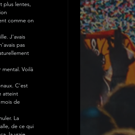
t plus lentes, 
ion 
ement comme on 
le. J'avais 
n'avais pas 
aturellement 
 mental. Voilà 
onaux. C'est 
 atteint 
e mois de 
uler. La 
alle, de ce qui 
a, la vraie 