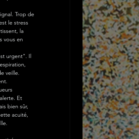
signal. Trop de 
st le stress 
issent, la 
s vous en 
t urgent". Il 
espiration, 
 veille. 
nt.
ueurs 
lerte. Et 
rais bien sûr, 
ette acuité, 
le. 