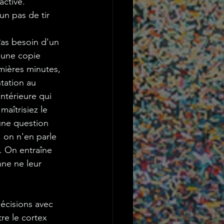
activé.
 un pas de tir 
Pas besoin d'un 
 une copie 
mières minutes, 
tation au 
ntérieure qui 
maîtrisiez le 
une question 
, on n'en parle 
. On entraîne 
nne ne leur 
écisions avec 
e le cortex 