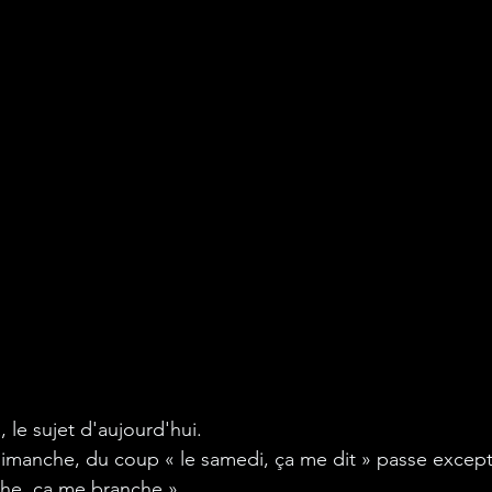
, le sujet d'aujourd'hui.
imanche, du coup « le samedi, ça me dit » passe excep
che, ça me branche »