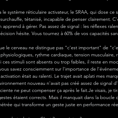
 a le système réticulaire activateur, le SRAA, qui dose ce 
 surchauffe, tétanisé, incapable de penser clairement. C'e
n apprend à gérer. Pas assez de signal : les réflexes ralent
 décision hésite. Vous tournez à 60% de vos capacités san
ue le cerveau ne distingue pas "c'est important" de "c'es
 physiologiques, rythme cardiaque, tension musculaire, r
i ces stimuli sont absents ou trop faibles, il reste en mode
vous savez consciemment sur l'importance de l'événeme
ctivation était au ralenti. Le trajet avait aplati mes marq
vironnement nouveau n'avait pas créé assez de signal d'a
ciente ne peut compenser ça après le 
fait.Je
 visais, je ti
stes étaient corrects. Mais il manquait dans la boucle c
métrée qui transforme un geste juste en performance réel