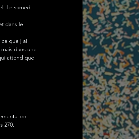
el. Le samedi 
et dans le 
ce que j'ai 
, mais dans une 
qui attend que 
temental en 
s 270, 