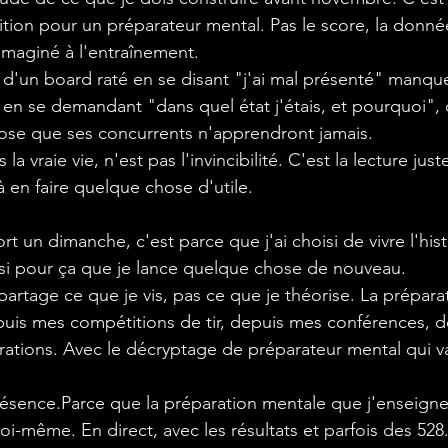
tion pour un préparateur mental. Pas le score, la donné
t imaginé à l'entraînement.
 d'un board raté en se disant "j'ai mal présenté" manque 
 en se demandant "dans quel état j'étais, et pourquoi", c
se que ses concurrents n'apprendront jamais.
a vraie vie, n'est pas l'invincibilité. C'est la lecture jus
à en faire quelque chose d'utile.
ort un dimanche, c'est parce que j'ai choisi de vivre l'his
ussi pour ça que je lance quelque chose de nouveau.
artage ce que je vis, pas ce que je théorise. La prépara
epuis mes compétitions de tir, depuis mes conférences, d
érations. Avec le décryptage de préparateur mental qui v
ésence.Parce que la préparation mentale que j'enseigne
 moi-même. En direct, avec les résultats et parfois des 528