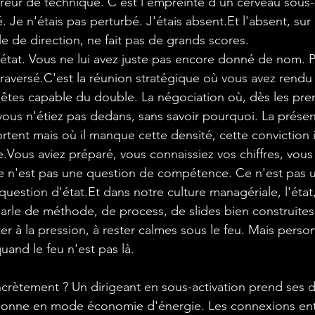
rreur de technique. C'est l'empreinte d'un cerveau sous-
. Je n'étais pas perturbé. J'étais 
absent.Et
 l'absent, sur
 de direction, ne fait pas de grands scores.
état. Vous ne lui avez juste pas encore donné de nom. 
 traversé.C'est la réunion stratégique où vous avez rendu
 êtes capable du double. La négociation où, dès les pre
vous n'étiez pas dedans, sans savoir pourquoi. La présen
rtent mais où il manque cette densité, cette conviction i
le.Vous aviez préparé, vous connaissiez vos chiffres, vous 
Ce n'est pas une question de compétence. Ce n'est pas 
 question d'état.Et dans notre culture managériale, l'état
rle de méthode, de process, de slides bien construites
ster à la pression, à rester calmes sous le feu. Mais perso
uand le feu n'est pas là.
rètement ? Un dirigeant en sous-activation prend ses d
tionne en mode économie d'énergie. Les connexions entr