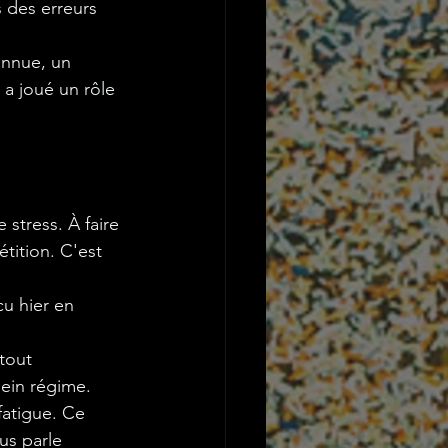
 des erreurs 
onnue, un 
 a joué un rôle 
stress. À faire 
tition. C'est 
cu hier en 
tout 
lein régime. 
atigue. Ce 
us parle 