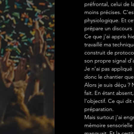
préfrontal, celui de 
moins précises. C'es
physiologique. Et cet
prépare un discours
Ce que j'ai appris hi
travaillé ma techniqu
construit de protoco
son propre signal d'
Je n’ai pas appliqué
donc le chantier que
Alors je suis déçu ? 
fait. En étant absent
l'objectif. Ce qui di
préparation.
Mais surtout j'ai en
mémoire sensorielle d
manquait. Et la certi