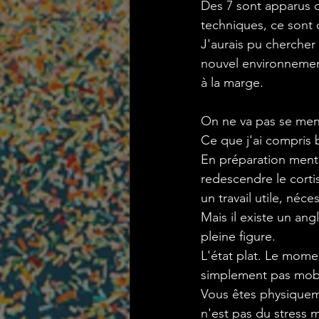
Des 7 sont apparus d
techniques, ce sont d
J'aurais pu chercher 
nouvel environnement,
à la marge.
On ne va pas se menti
Ce que j'ai compris b
En préparation menta
redescendre le corti
un travail utile, néces
Mais il existe un ang
pleine figure.
L'état plat. Le momen
simplement pas mobili
Vous êtes physiqueme
n'est pas du stress 