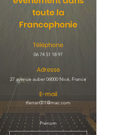
événement dans
toute la
Francophonie
Téléphone
06 74 51 18 97
Adresse
27 avenue auber 06000 Nice, France
E-mail
tferrari001@mac.com
Prénom