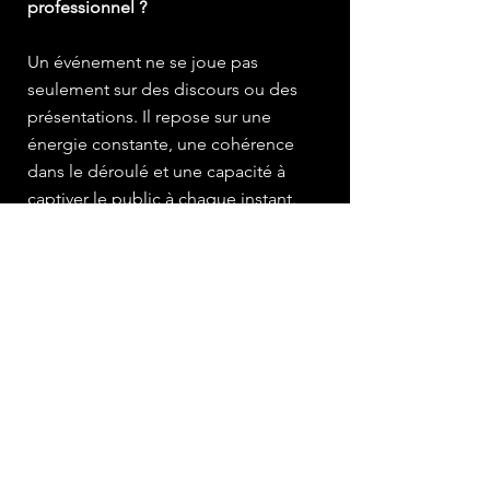
professionnel ?
Un événement ne se joue pas
seulement sur des discours ou des
présentations. Il repose sur une
énergie constante, une cohérence
dans le déroulé et une capacité à
captiver le public à chaque instant.
Faire appel à un professionnel, ce
n'est pas un luxe, c'est une garantie :
celle de transformer votre séminaire,
conférence ou gala en un moment
véritablement marquant. Avec son
expérience scénique et son sens du
lien, thierry s'engage à faire de votre
événement bien plus qu'un simple
rassemblement : une expérience
mémorable.