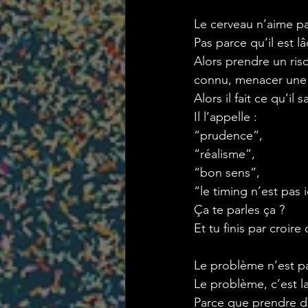
Le cerveau n’aime pas 
Pas parce qu’il est l
Alors prendre un risq
connu, menacer une s
Alors il fait ce qu’il s
Il l’appelle :
“prudence”,
“réalisme”,
“bon sens”,
“le timing n’est pas 
Ça te parles ça ? 
Et tu finis par croir
Le problème n’est pa
Le problème, c’est l
Parce que prendre de