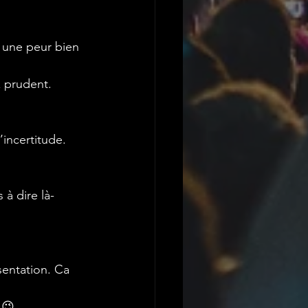
 une peur bien 
x prudent.
incertitude.
à dire là-
entation. Ca 
 😉