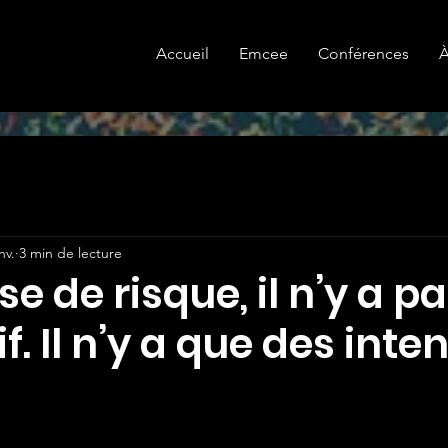
Accueil
Emcee
Conférences
À
nv.
3 min de lecture
se de risque, il n’y a p
f. Il n’y a que des inte