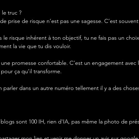
 le truc ?
de prise de risque n’est pas une sagesse. C’est souvent
s le risque inhérent à ton objectif, tu ne fais pas un choi
nt la vie que tu dis vouloir.
s une promesse confortable. C’est un engagement avec l’
pour ça qu’il transforme. 
 parler dans un autre numéro tellement il y a des choses 
blogs sont 100 IH, rien d'IA, pas même la photo de prés
 partager mon lien et venir me donner un avis sur google