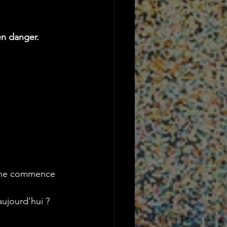
en danger.
x ,ne commence 
ujourd’hui ?