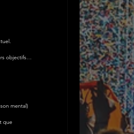
tuel.
urs objectifs…
r son mental)
et que 