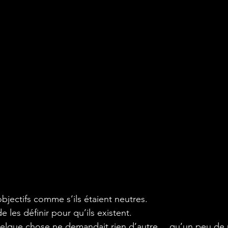
bjectifs comme s’ils étaient neutres.
e les définir pour qu’ils existent.
elque chose ne demandait rien d’autre… qu’un peu de m